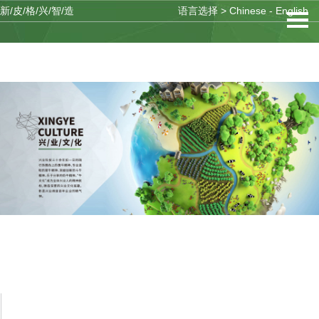
新/皮/格/兴/智/造
语言选择 >
Chinese
-
English